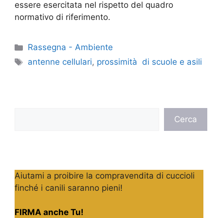
essere esercitata nel rispetto del quadro
normativo di riferimento.
Categorie
Rassegna - Ambiente
Tag
antenne cellulari
,
prossimità di scuole e asili
Cerca
Cerca
Aiutami a proibire la compravendita di cuccioli
finché i canili saranno pieni!
FIRMA anche Tu!