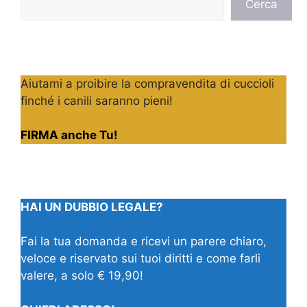
Cerca
Aiutami a proibire la compravendita di cuccioli
finché i canili saranno pieni!
FIRMA anche Tu!
HAI UN DUBBIO LEGALE?
Fai la tua domanda e ricevi un parere chiaro,
veloce e riservato sui tuoi diritti e come farli
valere, a solo € 19,90!