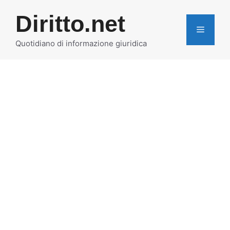
Vai
Diritto.net
al
MENU
contenuto
Quotidiano di informazione giuridica