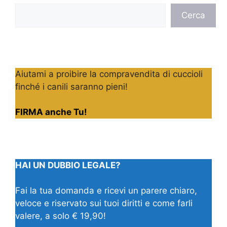
Cerca
Cerca
Aiutami a proibire la compravendita di cuccioli
finché i canili saranno pieni!
FIRMA anche Tu!
HAI UN DUBBIO LEGALE?
Fai la tua domanda e ricevi un parere chiaro,
veloce e riservato sui tuoi diritti e come farli
valere, a solo € 19,90!