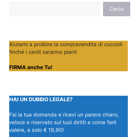
Cerca
Cerca
Aiutami a proibire la compravendita di cuccioli
finché i canili saranno pieni!
FIRMA anche Tu!
HAI UN DUBBIO LEGALE?
Fai la tua domanda e ricevi un parere chiaro,
veloce e riservato sui tuoi diritti e come farli
valere, a solo € 19,90!