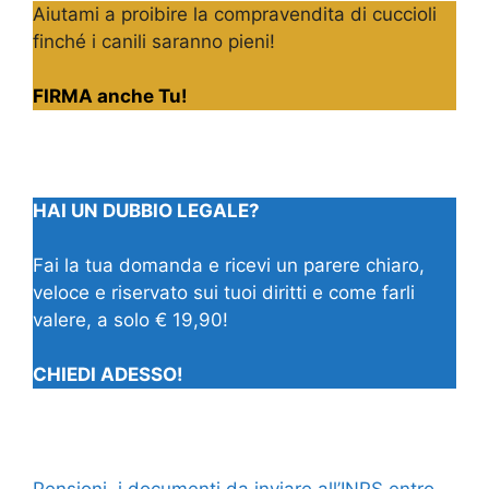
Aiutami a proibire la compravendita di cuccioli
finché i canili saranno pieni!
FIRMA anche Tu!
HAI UN DUBBIO LEGALE?
Fai la tua domanda e ricevi un parere chiaro,
veloce e riservato sui tuoi diritti e come farli
valere, a solo € 19,90!
CHIEDI ADESSO!