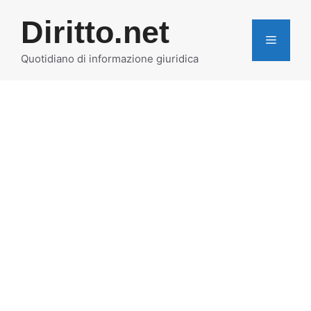
Vai
Diritto.net
al
MENU
contenuto
Quotidiano di informazione giuridica