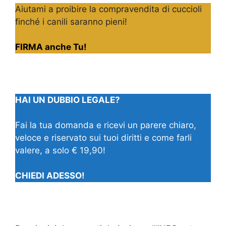
Aiutami a proibire la compravendita di cuccioli
finché i canili saranno pieni!
FIRMA anche Tu!
HAI UN DUBBIO LEGALE?
Fai la tua domanda e ricevi un parere chiaro,
veloce e riservato sui tuoi diritti e come farli
valere, a solo € 19,90!
CHIEDI ADESSO!