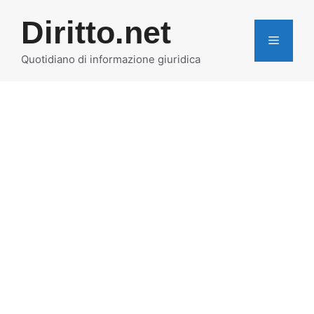
Vai
Diritto.net
al
MENU
contenuto
Quotidiano di informazione giuridica