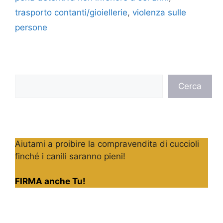
trasporto contanti/gioiellerie
,
violenza sulle
persone
Cerca
Cerca
Aiutami a proibire la compravendita di cuccioli
finché i canili saranno pieni!
FIRMA anche Tu!