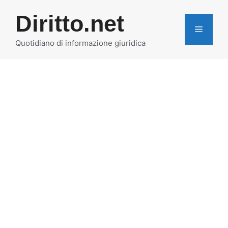
Vai
Diritto.net
al
MENU
contenuto
Quotidiano di informazione giuridica