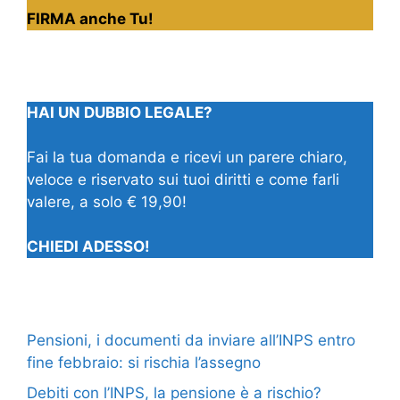
FIRMA anche Tu!
HAI UN DUBBIO LEGALE?
Fai la tua domanda e ricevi un parere chiaro,
veloce e riservato sui tuoi diritti e come farli
valere, a solo € 19,90!
CHIEDI ADESSO!
Pensioni, i documenti da inviare all’INPS entro
fine febbraio: si rischia l’assegno
Debiti con l’INPS, la pensione è a rischio?