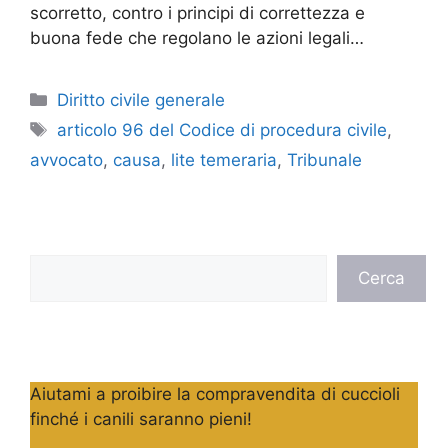
scorretto, contro i principi di correttezza e
buona fede che regolano le azioni legali…
Categorie
Diritto civile generale
Tag
articolo 96 del Codice di procedura civile
,
avvocato
,
causa
,
lite temeraria
,
Tribunale
Cerca
Cerca
Aiutami a proibire la compravendita di cuccioli
finché i canili saranno pieni!