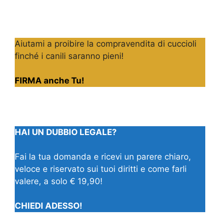
Aiutami a proibire la compravendita di cuccioli
finché i canili saranno pieni!
FIRMA anche Tu!
HAI UN DUBBIO LEGALE?
Fai la tua domanda e ricevi un parere chiaro,
veloce e riservato sui tuoi diritti e come farli
valere, a solo € 19,90!
CHIEDI ADESSO!