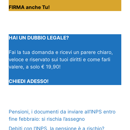
FIRMA anche Tu!
HAI UN DUBBIO LEGALE?
Fai la tua domanda e ricevi un parere chiaro,
veloce e riservato sui tuoi diritti e come farli
valere, a solo € 19,90!
CHIEDI ADESSO!
Pensioni, i documenti da inviare all’INPS entro
fine febbraio: si rischia l’assegno
Debiti con l’INPS, la pensione è a rischio?