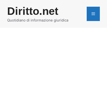
Vai
Diritto.net
al
MENU
contenuto
Quotidiano di informazione giuridica