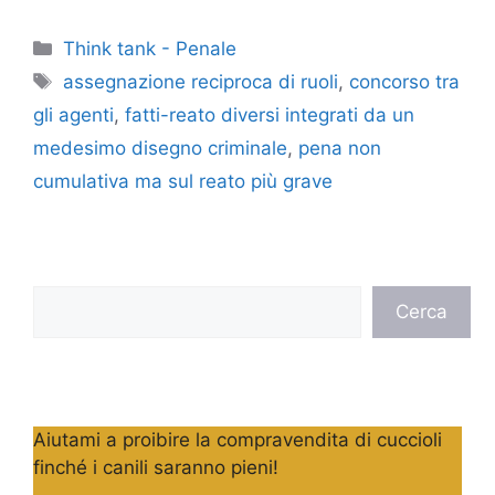
Categorie
Think tank - Penale
Tag
assegnazione reciproca di ruoli
,
concorso tra
gli agenti
,
fatti-reato diversi integrati da un
medesimo disegno criminale
,
pena non
cumulativa ma sul reato più grave
Cerca
Cerca
Aiutami a proibire la compravendita di cuccioli
finché i canili saranno pieni!