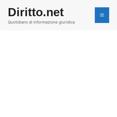
Vai
Diritto.net
al
MENU
contenuto
Quotidiano di informazione giuridica