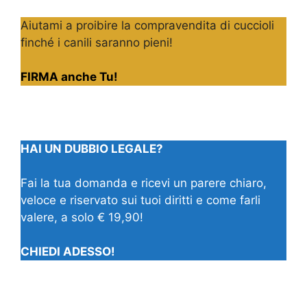
Aiutami a proibire la compravendita di cuccioli
finché i canili saranno pieni!
FIRMA anche Tu!
HAI UN DUBBIO LEGALE?
Fai la tua domanda e ricevi un parere chiaro,
veloce e riservato sui tuoi diritti e come farli
valere, a solo € 19,90!
CHIEDI ADESSO!