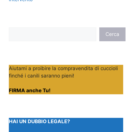
Cerca
Cerca
Aiutami a proibire la compravendita di cuccioli
finché i canili saranno pieni!
FIRMA anche Tu!
HAI UN DUBBIO LEGALE?