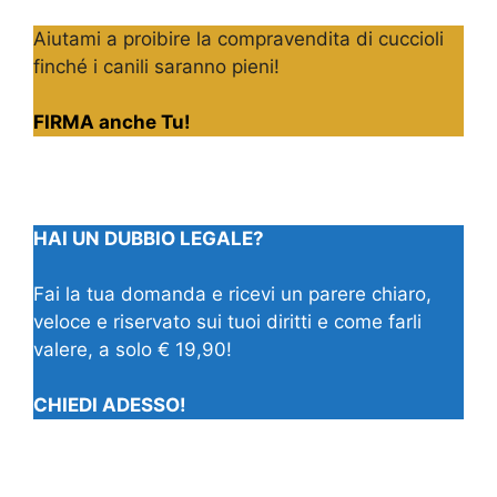
Aiutami a proibire la compravendita di cuccioli
finché i canili saranno pieni!
FIRMA anche Tu!
HAI UN DUBBIO LEGALE?
Fai la tua domanda e ricevi un parere chiaro,
veloce e riservato sui tuoi diritti e come farli
valere, a solo € 19,90!
CHIEDI ADESSO!