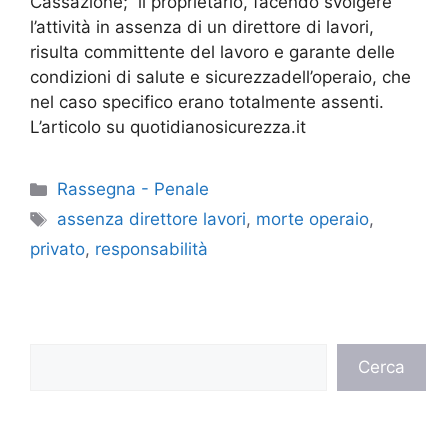
Cassazione; il proprietario, facendo svolgere
l’attività in assenza di un direttore di lavori,
risulta committente del lavoro e garante delle
condizioni di salute e sicurezzadell’operaio, che
nel caso specifico erano totalmente assenti.
L’articolo su quotidianosicurezza.it
Categorie
Rassegna - Penale
Tag
assenza direttore lavori
,
morte operaio
,
privato
,
responsabilità
Cerca
Cerca