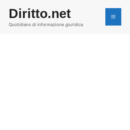
Vai
Diritto.net
al
MENU
contenuto
Quotidiano di informazione giuridica