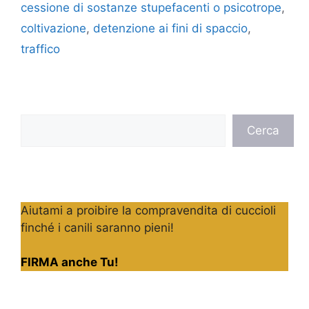
cessione di sostanze stupefacenti o psicotrope
,
coltivazione
,
detenzione ai fini di spaccio
,
traffico
Cerca
Cerca
Aiutami a proibire la compravendita di cuccioli
finché i canili saranno pieni!
FIRMA anche Tu!