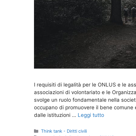
I requisiti di legalità per le ONLUS e le a
associazioni di volontariato e le Organizz
svolge un ruolo fondamentale nella societ
occupano di promuovere il bene comune e d
dalle istituzioni …
Leggi tutto
Categorie
Think tank - Diritti civili