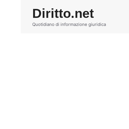
Vai
Diritto.net
al
contenuto
Quotidiano di informazione giuridica