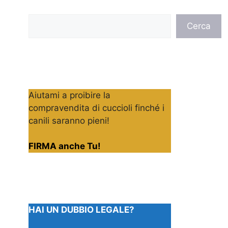
Cerca
Cerca
Aiutami a proibire la
compravendita di cuccioli finché i
canili saranno pieni!
FIRMA anche Tu!
HAI UN DUBBIO LEGALE?