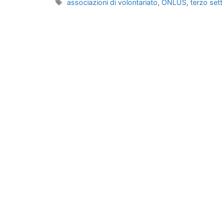
Tag
associazioni di volontariato
,
ONLUS
,
terzo set