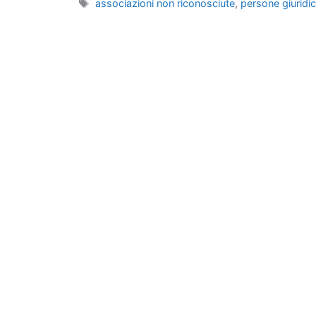
Tag
associazioni non riconosciute
,
persone giuridi