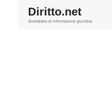
Vai
Diritto.net
al
contenuto
Quotidiano di informazione giuridica