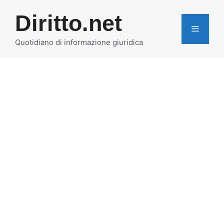
Vai
Diritto.net
al
MENU
contenuto
Quotidiano di informazione giuridica