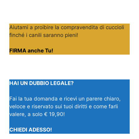
Aiutami a proibire la compravendita di cuccioli
finché i canili saranno pieni!
FIRMA anche Tu!
HAI UN DUBBIO LEGALE?
Fai la tua domanda e ricevi un parere chiaro,
veloce e riservato sui tuoi diritti e come farli
valere, a solo € 19,90!
CHIEDI ADESSO!