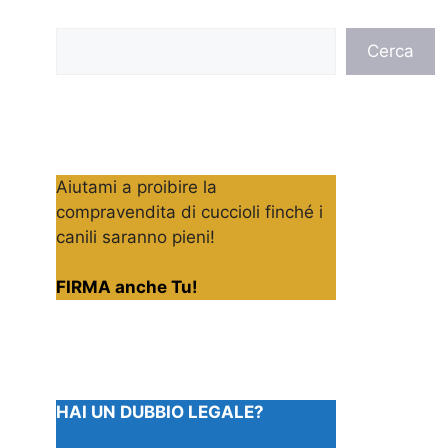
Cerca
Cerca
Aiutami a proibire la
compravendita di cuccioli finché i
canili saranno pieni!
FIRMA anche Tu!
HAI UN DUBBIO LEGALE?