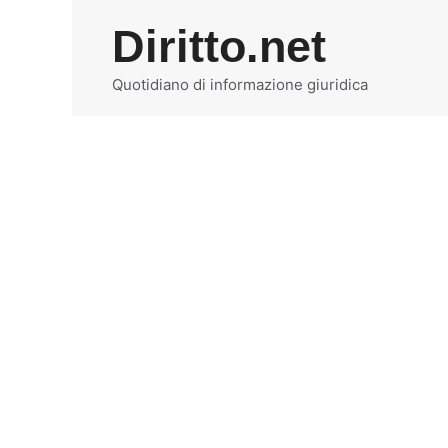
Vai
Diritto.net
al
contenuto
Quotidiano di informazione giuridica