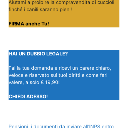
Aiutami a proibire la compravendita di cuccioli
finché i canili saranno pieni!
FIRMA anche Tu!
HAI UN DUBBIO LEGALE?
Fai la tua domanda e ricevi un parere chiaro,
veloce e riservato sui tuoi diritti e come farli
valere, a solo € 19,90!
CHIEDI ADESSO!
Pensioni, i documenti da inviare all’INPS entro