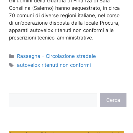
Gli uomini della Guardia di Finanza di Sala
Consilina (Salerno) hanno sequestrato, in circa
70 comuni di diverse regioni italiane, nel corso
di un’operazione disposta dalla locale Procura,
apparati autovelox ritenuti non conformi alle
prescrizioni tecnico-amministrative.
Categorie
Rassegna - Circolazione stradale
Tag
autovelox ritenuti non conformi
Cerca
Cerca