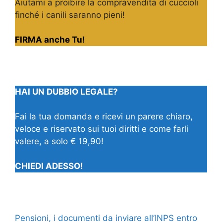
Aiutami a proibire la compravendita di cuccioli
finché i canili saranno pieni!
FIRMA anche Tu!
HAI UN DUBBIO LEGALE?
Fai la tua domanda e ricevi un parere chiaro,
veloce e riservato sui tuoi diritti e come farli
valere, a solo € 19,90!
CHIEDI ADESSO!
Pensioni, i documenti da inviare all’INPS entro