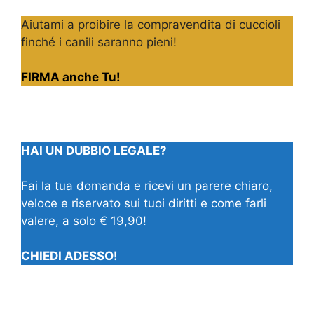
Aiutami a proibire la compravendita di cuccioli
finché i canili saranno pieni!
FIRMA anche Tu!
HAI UN DUBBIO LEGALE?
Fai la tua domanda e ricevi un parere chiaro,
veloce e riservato sui tuoi diritti e come farli
valere, a solo € 19,90!
CHIEDI ADESSO!