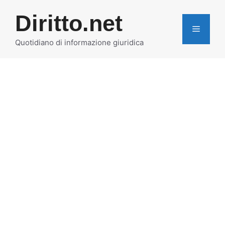
Vai
Diritto.net
al
MENU
contenuto
Quotidiano di informazione giuridica