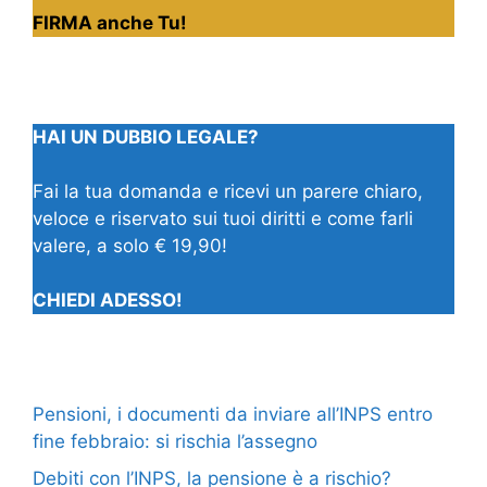
FIRMA anche Tu!
HAI UN DUBBIO LEGALE?
Fai la tua domanda e ricevi un parere chiaro,
veloce e riservato sui tuoi diritti e come farli
valere, a solo € 19,90!
CHIEDI ADESSO!
Pensioni, i documenti da inviare all’INPS entro
fine febbraio: si rischia l’assegno
Debiti con l’INPS, la pensione è a rischio?