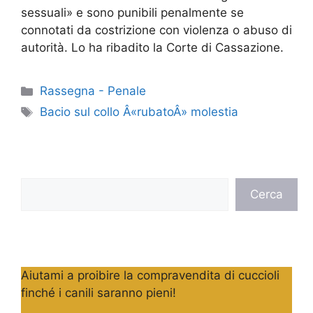
sessuali» e sono punibili penalmente se
connotati da costrizione con violenza o abuso di
autorità. Lo ha ribadito la Corte di Cassazione.
Categorie
Rassegna - Penale
Tag
Bacio sul collo Â«rubatoÂ» molestia
Cerca
Cerca
Aiutami a proibire la compravendita di cuccioli
finché i canili saranno pieni!