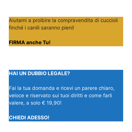
Aiutami a proibire la compravendita di cuccioli
finché i canili saranno pieni!
FIRMA anche Tu!
HAI UN DUBBIO LEGALE?
Fai la tua domanda e ricevi un parere chiaro,
veloce e riservato sui tuoi diritti e come farli
valere, a solo € 19,90!
CHIEDI ADESSO!