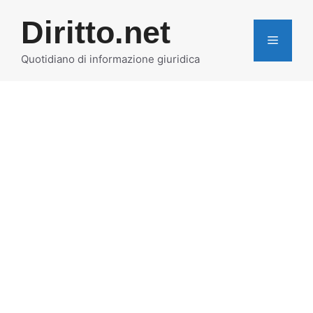
Vai
Diritto.net
al
MENU
contenuto
Quotidiano di informazione giuridica