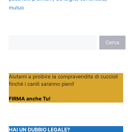
mutuo
Cerca
Cerca
Aiutami a proibire la compravendita di cuccioli
finché i canili saranno pieni!
FIRMA anche Tu!
HAI UN DUBBIO LEGALE?