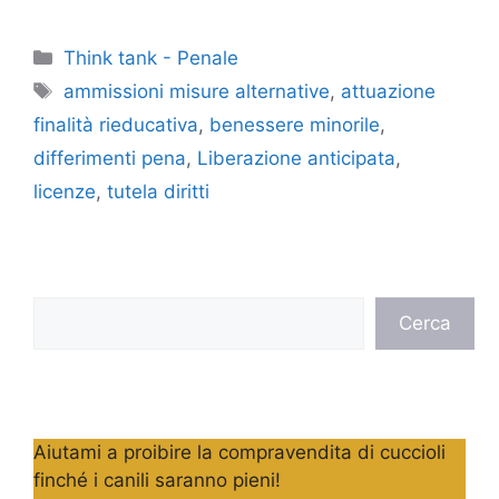
Categorie
Think tank - Penale
Tag
ammissioni misure alternative
,
attuazione
finalità rieducativa
,
benessere minorile
,
differimenti pena
,
Liberazione anticipata
,
licenze
,
tutela diritti
Cerca
Cerca
Aiutami a proibire la compravendita di cuccioli
finché i canili saranno pieni!