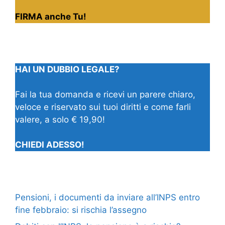
FIRMA anche Tu!
HAI UN DUBBIO LEGALE?
Fai la tua domanda e ricevi un parere chiaro,
veloce e riservato sui tuoi diritti e come farli
valere, a solo € 19,90!
CHIEDI ADESSO!
Pensioni, i documenti da inviare all’INPS entro
fine febbraio: si rischia l’assegno