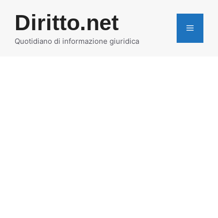
Vai
Diritto.net
al
MENU
contenuto
Quotidiano di informazione giuridica