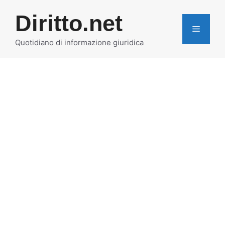
Vai
Diritto.net
al
MENU
contenuto
Quotidiano di informazione giuridica