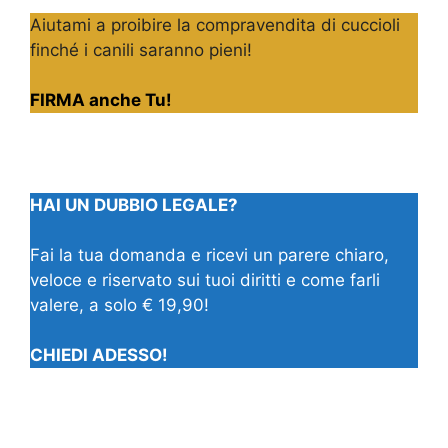
Aiutami a proibire la compravendita di cuccioli
finché i canili saranno pieni!
FIRMA anche Tu!
HAI UN DUBBIO LEGALE?
Fai la tua domanda e ricevi un parere chiaro,
veloce e riservato sui tuoi diritti e come farli
valere, a solo € 19,90!
CHIEDI ADESSO!