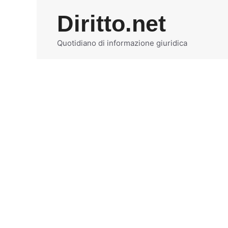
Vai
Diritto.net
al
contenuto
Quotidiano di informazione giuridica