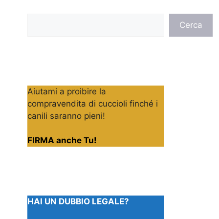
Cerca
Cerca
Aiutami a proibire la
compravendita di cuccioli finché i
canili saranno pieni!
FIRMA anche Tu!
HAI UN DUBBIO LEGALE?