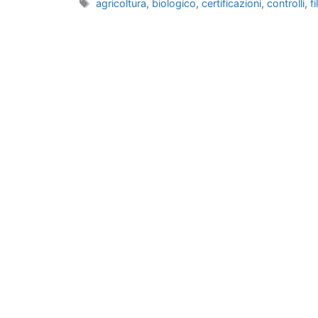
Tag
agricoltura
,
biologico
,
certificazioni
,
controlli
,
fi