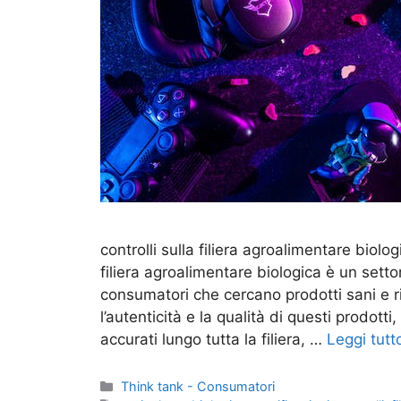
controlli sulla filiera agroalimentare biol
filiera agroalimentare biologica è un sett
consumatori che cercano prodotti sani e ri
l’autenticità e la qualità di questi prodot
accurati lungo tutta la filiera, …
Leggi tutt
Categorie
Think tank - Consumatori