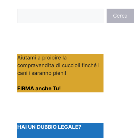
Cerca
Cerca
Aiutami a proibire la
compravendita di cuccioli finché i
canili saranno pieni!
FIRMA anche Tu!
HAI UN DUBBIO LEGALE?