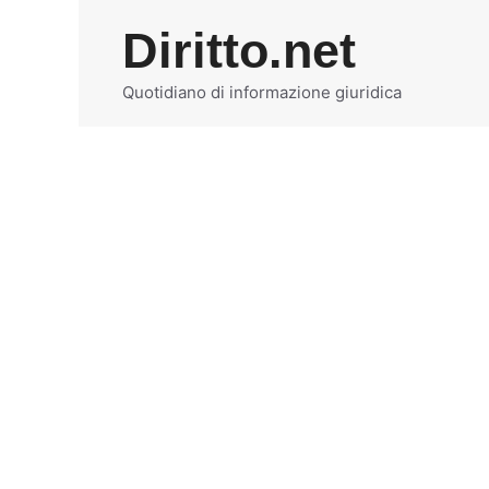
Vai
Diritto.net
al
contenuto
Quotidiano di informazione giuridica