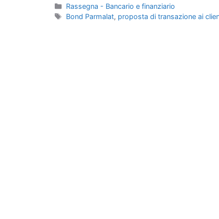
Categorie
Rassegna - Bancario e finanziario
Tag
Bond Parmalat
,
proposta di transazione ai clie