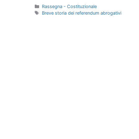
Categorie
Rassegna - Costituzionale
Tag
Breve storia dei referendum abrogativi