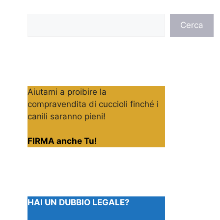
Cerca
Cerca
Aiutami a proibire la
compravendita di cuccioli finché i
canili saranno pieni!
FIRMA anche Tu!
HAI UN DUBBIO LEGALE?