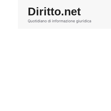
Vai
Diritto.net
al
contenuto
Quotidiano di informazione giuridica