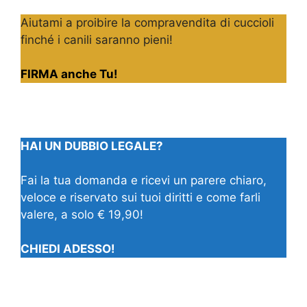
Aiutami a proibire la compravendita di cuccioli
finché i canili saranno pieni!
FIRMA anche Tu!
HAI UN DUBBIO LEGALE?
Fai la tua domanda e ricevi un parere chiaro,
veloce e riservato sui tuoi diritti e come farli
valere, a solo € 19,90!
CHIEDI ADESSO!