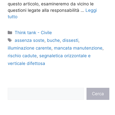
questo articolo, esamineremo da vicino le
questioni legate alla responsabilità …
Leggi
tutto
Categorie
Think tank - Civile
Tag
assenza soste
,
buche
,
dissesti
,
illuminazione carente
,
mancata manutenzione
,
rischio cadute
,
segnaletica orizzontale e
verticale difettosa
Cerca
Cerca