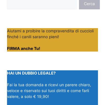
Cerca
Cerca
Aiutami a proibire la compravendita di cuccioli
finché i canili saranno pieni!
FIRMA anche Tu!
HAI UN DUBBIO LEGALE?
Fai la tua domanda e ricevi un parere chiaro,
veloce e riservato sui tuoi diritti e come farli
valere, a solo € 19,90!