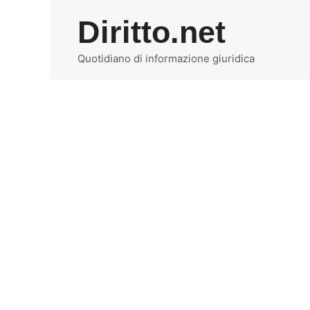
Vai
Diritto.net
al
contenuto
Quotidiano di informazione giuridica