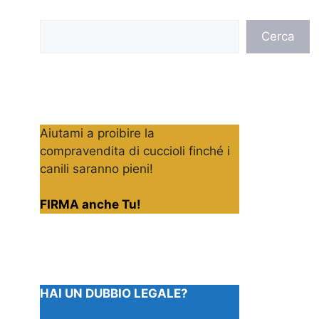
Cerca
Cerca
Aiutami a proibire la
compravendita di cuccioli finché i
canili saranno pieni!
FIRMA anche Tu!
HAI UN DUBBIO LEGALE?