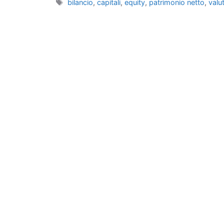
Tag
bilancio
,
capitali
,
equity
,
patrimonio netto
,
valu