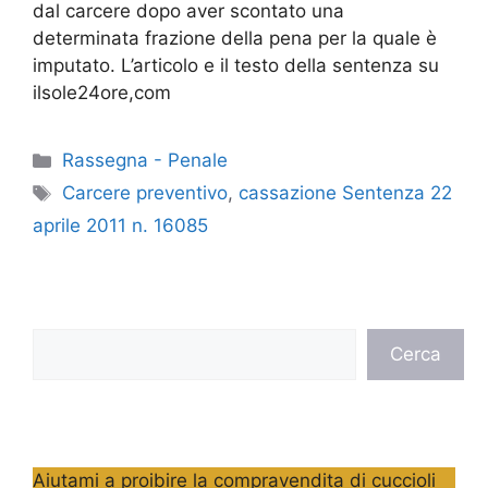
dal carcere dopo aver scontato una
determinata frazione della pena per la quale è
imputato. L’articolo e il testo della sentenza su
ilsole24ore,com
Categorie
Rassegna - Penale
Tag
Carcere preventivo
,
cassazione Sentenza 22
aprile 2011 n. 16085
Cerca
Cerca
Aiutami a proibire la compravendita di cuccioli