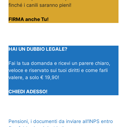
finché i canili saranno pieni!
FIRMA anche Tu!
HAI UN DUBBIO LEGALE?
Fai la tua domanda e ricevi un parere chiaro,
veloce e riservato sui tuoi diritti e come farli
valere, a solo € 19,90!
CHIEDI ADESSO!
Pensioni, i documenti da inviare all’INPS entro