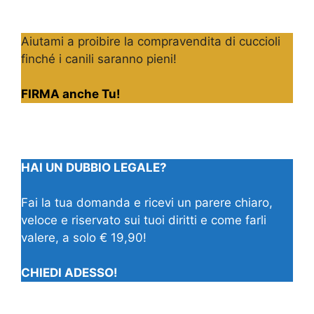
Aiutami a proibire la compravendita di cuccioli
finché i canili saranno pieni!
FIRMA anche Tu!
HAI UN DUBBIO LEGALE?
Fai la tua domanda e ricevi un parere chiaro,
veloce e riservato sui tuoi diritti e come farli
valere, a solo € 19,90!
CHIEDI ADESSO!