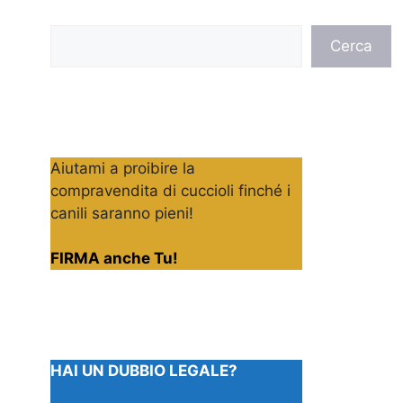
Cerca
Cerca
Aiutami a proibire la
compravendita di cuccioli finché i
canili saranno pieni!
FIRMA anche Tu!
HAI UN DUBBIO LEGALE?