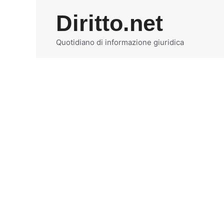
Vai
Diritto.net
al
contenuto
Quotidiano di informazione giuridica