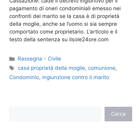
Cassazione: cade il decreto ingiuntivo per il
pagamento di oneri condominiali emesso nei
confronti del marito se la casa è di proprietà
della moglie, anche se l’uomo si sia sempre
comportato come proprietario. L’articolo e il
testo della sentenza su ilsole24ore.com
Categorie
Rassegna - Civile
Tag
casa proprietà della moglie
,
comunione
,
Condominio
,
ingiunzione contro il marito
Cerca
Cerca