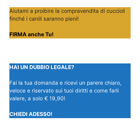
Aiutami a proibire la compravendita di cuccioli
finché i canili saranno pieni!
FIRMA anche Tu!
HAI UN DUBBIO LEGALE?
Fai la tua domanda e ricevi un parere chiaro,
veloce e riservato sui tuoi diritti e come farli
valere, a solo € 19,90!
CHIEDI ADESSO!