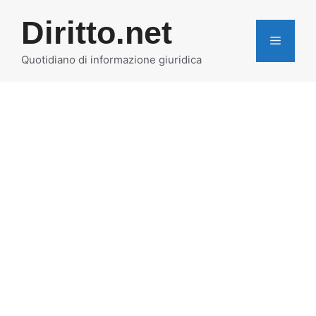
Vai
Diritto.net
al
MENU
contenuto
Quotidiano di informazione giuridica