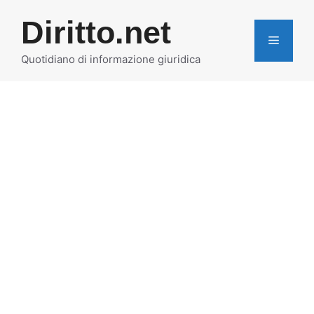
Vai
Diritto.net
al
MENU
contenuto
Quotidiano di informazione giuridica