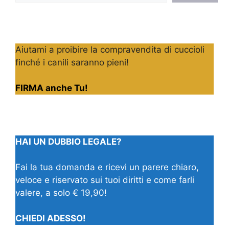
Aiutami a proibire la compravendita di cuccioli
finché i canili saranno pieni!
FIRMA anche Tu!
HAI UN DUBBIO LEGALE?
Fai la tua domanda e ricevi un parere chiaro,
veloce e riservato sui tuoi diritti e come farli
valere, a solo € 19,90!
CHIEDI ADESSO!