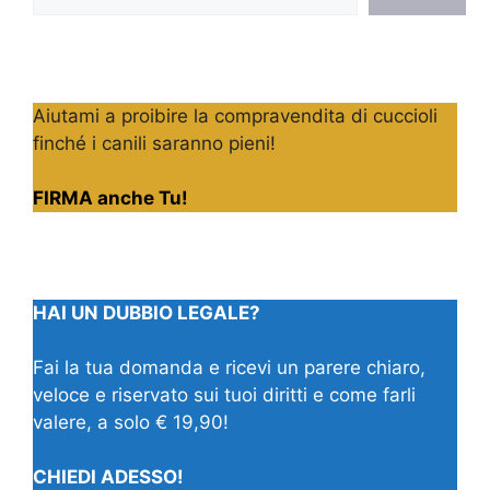
Aiutami a proibire la compravendita di cuccioli
finché i canili saranno pieni!
FIRMA anche Tu!
HAI UN DUBBIO LEGALE?
Fai la tua domanda e ricevi un parere chiaro,
veloce e riservato sui tuoi diritti e come farli
valere, a solo € 19,90!
CHIEDI ADESSO!