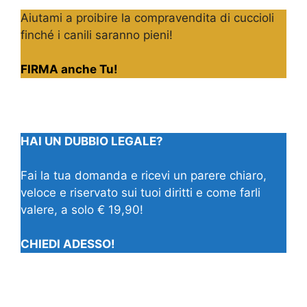
Aiutami a proibire la compravendita di cuccioli
finché i canili saranno pieni!
FIRMA anche Tu!
HAI UN DUBBIO LEGALE?
Fai la tua domanda e ricevi un parere chiaro,
veloce e riservato sui tuoi diritti e come farli
valere, a solo € 19,90!
CHIEDI ADESSO!