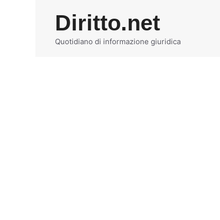
Vai
Diritto.net
al
contenuto
Quotidiano di informazione giuridica