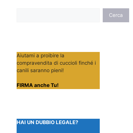
Cerca
Cerca
Aiutami a proibire la
compravendita di cuccioli finché i
canili saranno pieni!
FIRMA anche Tu!
HAI UN DUBBIO LEGALE?