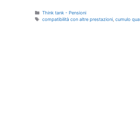
Categorie
Think tank - Pensioni
Tag
compatibilità con altre prestazioni
,
cumulo quat