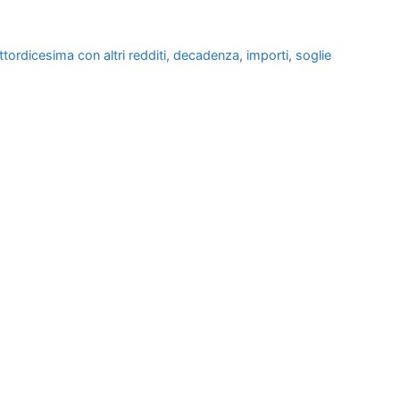
tordicesima con altri redditi
,
decadenza
,
importi
,
soglie