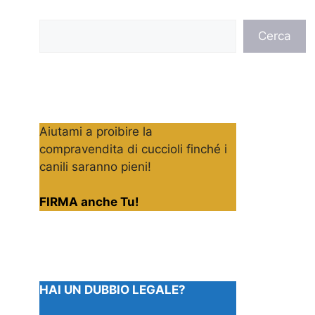
Cerca
Cerca
Aiutami a proibire la
compravendita di cuccioli finché i
canili saranno pieni!
FIRMA anche Tu!
HAI UN DUBBIO LEGALE?