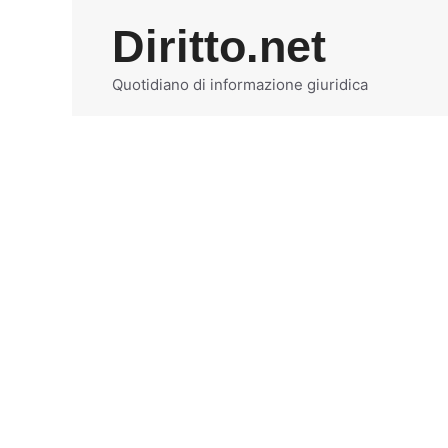
Vai
Diritto.net
al
contenuto
Quotidiano di informazione giuridica