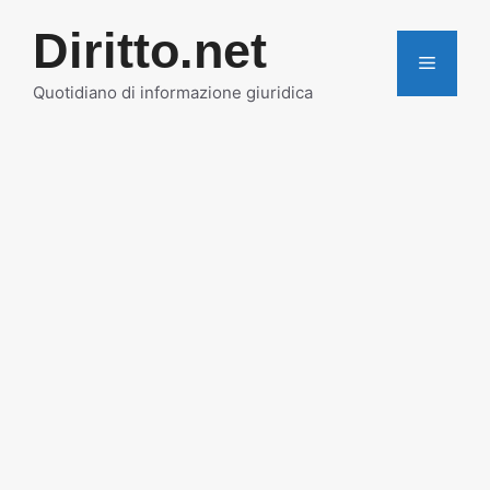
Vai
Diritto.net
al
MENU
contenuto
Quotidiano di informazione giuridica