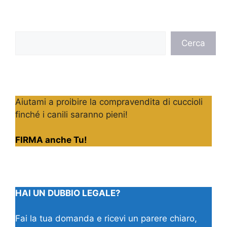
Cerca
Cerca
Aiutami a proibire la compravendita di cuccioli
finché i canili saranno pieni!
FIRMA anche Tu!
HAI UN DUBBIO LEGALE?
Fai la tua domanda e ricevi un parere chiaro,