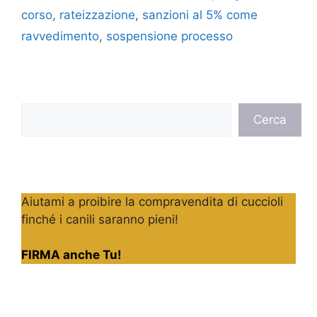
corso
,
rateizzazione
,
sanzioni al 5% come
ravvedimento
,
sospensione processo
Cerca
Cerca
Aiutami a proibire la compravendita di cuccioli
finché i canili saranno pieni!
FIRMA anche Tu!