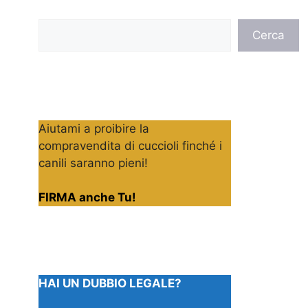
Cerca
Cerca
Aiutami a proibire la
compravendita di cuccioli finché i
canili saranno pieni!
FIRMA anche Tu!
HAI UN DUBBIO LEGALE?