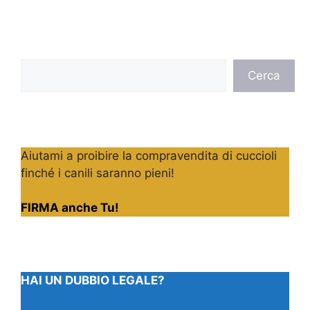
Cerca
Cerca
Aiutami a proibire la compravendita di cuccioli
finché i canili saranno pieni!
FIRMA anche Tu!
HAI UN DUBBIO LEGALE?