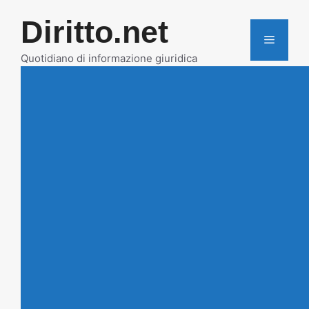
Vai
Diritto.net
al
MENU
contenuto
Quotidiano di informazione giuridica