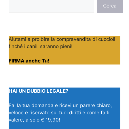
Cerca
Cerca
Aiutami a proibire la compravendita di cuccioli
finché i canili saranno pieni!
FIRMA anche Tu!
HAI UN DUBBIO LEGALE?
Fai la tua domanda e ricevi un parere chiaro,
veloce e riservato sui tuoi diritti e come farli
valere, a solo € 19,90!