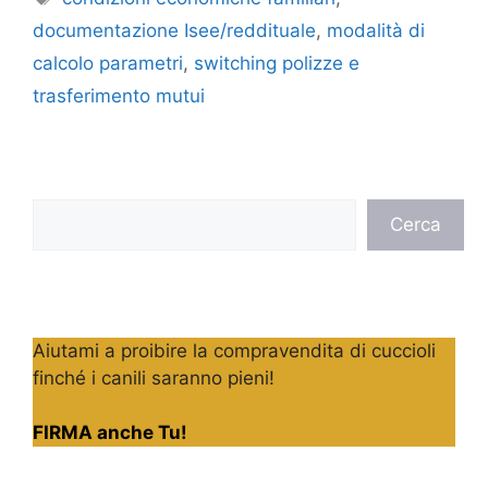
documentazione Isee/reddituale
,
modalità di
calcolo parametri
,
switching polizze e
trasferimento mutui
Cerca
Cerca
Aiutami a proibire la compravendita di cuccioli
finché i canili saranno pieni!
FIRMA anche Tu!